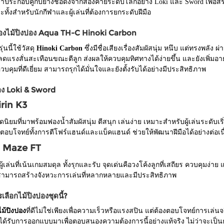
าประกอบคู่กับยางชื่อดังจากสองค่ายระดับโลกอย่าง Loki และ Sword เพื่
ะทั้งสำหรับนักกีฬาและผู้เล่นที่ต้องการยกระดับฝีมือ
ของไม้ปิงปอง Aqua TH-C Hinoki Carbon
ุ่นนี้ใช้วัสดุ
Hinoki Carbon
ซึ่งมีชื่อเสียงเรื่องสัมผัสนุ่ม หนึบ แต่ทรงพลั
ดแรงสั่นสะเทือนขณะตีลูก ส่งผลให้ควบคุมทิศทางได้ง่ายขึ้น และยังเพิ่มอาย
คุมที่ดีเยี่ยม สามารถรุกได้มั่นใจและยังตั้งรับได้อย่างมีประสิทธิภาพ
อง Loki & Sword
irin K3
ดนิยมที่มาพร้อมฟองน้ำสัมผัสนุ่ม ตีสนุก เล่นง่าย เหมาะสำหรับผู้เล่นระดับเร
อบโจทย์ทั้งการตีโฟร์แฮนด์และแบ็คแฮนด์ ช่วยให้พัฒนาฝีมือได้อย่างต่อเนื
 Maze FT
้เล่นที่เน้นเกมสมดุล ทั้งรุกและรับ จุดเด่นคือวงโค้งลูกที่เสถียร ควบคุมง่าย แล
สามารถสร้างจังหวะการเล่นที่หลากหลายและมีประสิทธิภาพ
ลือกไม้ปิงปองชุดนี้?
ไม้ปิงปอง
ที่ดีไม่ใช่เพียงเพื่อความเร็วหรือแรงสปิน แต่ต้องตอบโจทย์การเล่น
ด้รับการออกแบบมาเพื่อตอบสนองความต้องการนี้อย่างแท้จริง ไม่ว่าจะเป็นการร