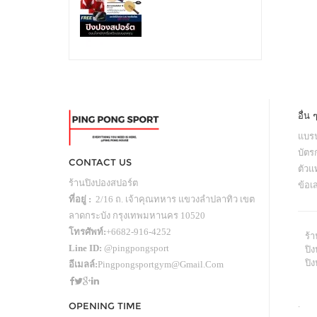
อื่น 
แบรน
บัตร
CONTACT US
ตัว
ร้านปิงปองสปอร์ต
ข้อเ
ที่อยู่ :
2/16 ถ. เจ้าคุณทหาร แขวงลำปลาทิว เขต
ลาดกระบัง กรุงเทพมหานคร 10520
โทรศัพท์:
+6682-916-4252
ร้
Line ID:
@pingpongsport
ปิง
ปิ
อีเมลล์:
Pingpongsportgym@gmail.com
.
OPENING TIME