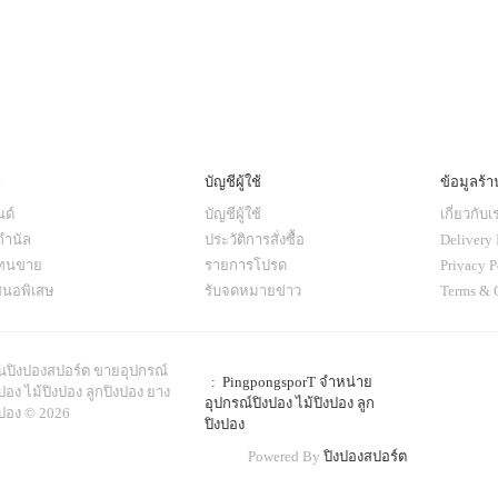
ๆ
บัญชีผู้ใช้
ข้อมูลร้า
ด์
บัญชีผู้ใช้
เกี่ยวกับเ
กำนัล
ประวัติการสั่งซื้อ
Delivery 
แทนขาย
รายการโปรด
Privacy P
สนอพิเสษ
รับจดหมายข่าว
Terms & 
านปิงปองสปอร์ต ขายอุปกรณ์
: PingpongsporT จำหน่าย
ปอง ไม้ปิงปอง ลูกปิงปอง ยาง
อุปกรณ์ปิงปอง ไม้ปิงปอง ลูก
งปอง © 2026
ปิงปอง
Powered By
ปิงปองสปอร์ต