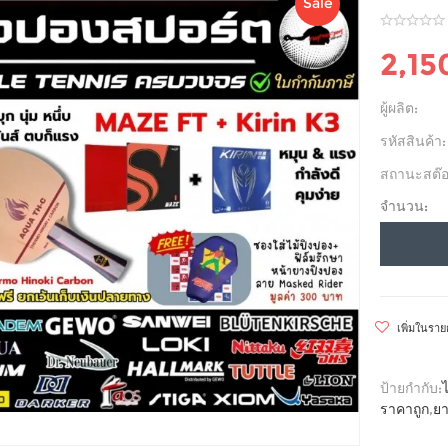
Sale
2,15
ผู้ผลิต:
รหัสสินค้า:
สถานะสต๊อ
จำนวน:
เพิ่มในรา
ป้ายกำกับ:
ราคาถูก
,
ยา