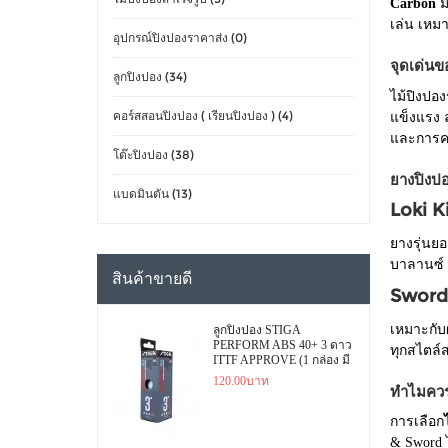
Carbon
ม
เล่น เหมา
อุปกรณ์ปิงปองราคาส่ง (0)
จุดเด่น
ลูกปิงปอง (34)
ไม้ปิงปองร
คอร์สสอนปิงปอง ( เรียนปิงปอง ) (4)
แข็งแรง ล
และการควบ
โต๊ะปิงปอง (38)
ยางปิงป
แบดมินตัน (13)
Loki K
ยางรุ่นยอ
บาลานซ์ ต
สินค้าขายดี
Sword
เหมาะกับผู
ลูกปิงปอง STIGA
PERFORM ABS 40+ 3 ดาว
ทุกสไตล์
ITTF APPROVE (1 กล่อง มี
3 ลูก)
120.00บาท
ทำไมควรเ
การเลือก
& Sword ไ