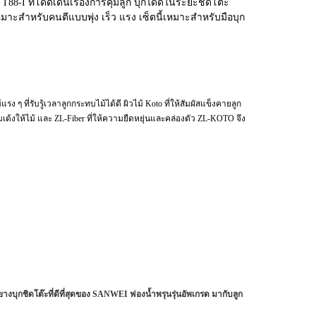
T88-I ที่โดดเด่นเรื่องการคุมลูก บุกได้ดีในระยะชิดโต๊ะ
มาะสำหรับคนตีแบบพุ่ง เร็ว แรง เซ็ตนี้เหมาะสำหรับมือบุก
รง ๆ ที่รับรู้เวลาลูกกระทบไม้ได้ดี ผิวไม้ Koto ที่ให้สัมผัสแข็งคายลูก
เด้งให้ไม้ และ ZL-Fiber ที่ให้ความยืดหยุ่นและคล่องตัว ZL-KOTO จึง
 ยางบุกชิดโต๊ะที่ดีที่สุดของ SANWEI ฟองน้ำพรุนรุ่นอัพเกรด มากับลูก