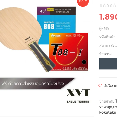
Sale
1,8
ผู้ผลิต:
รหัสสินค้า:
สถานะสต๊อ
จำนวน:
เพิ่มในรา
ป้ายกำกับ:
ราคาถูก
,
ยา
kokutaku