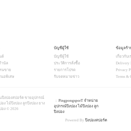
ๆ
บัญชีผู้ใช้
ข้อมูลร้า
ด์
บัญชีผู้ใช้
เกี่ยวกับเ
กำนัล
ประวัติการสั่งซื้อ
Delivery 
แทนขาย
รายการโปรด
Privacy P
สนอพิเสษ
รับจดหมายข่าว
Terms & 
านปิงปองสปอร์ต ขายอุปกรณ์
: PingpongsporT จำหน่าย
ปอง ไม้ปิงปอง ลูกปิงปอง ยาง
อุปกรณ์ปิงปอง ไม้ปิงปอง ลูก
งปอง © 2026
ปิงปอง
Powered By
ปิงปองสปอร์ต