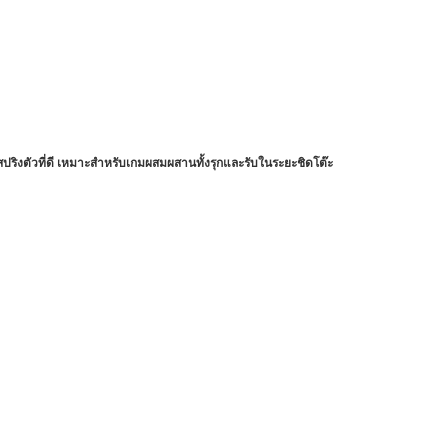
สปริงตัวที่ดี เหมาะสำหรับเกมผสมผสานทั้งรุกและรับในระยะชิดโต๊ะ