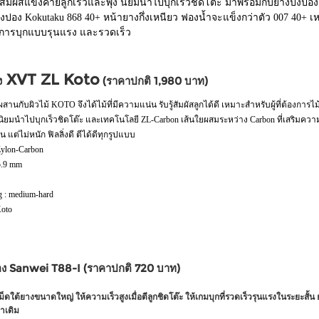
ห้สัมผัสแข็งคายลูกเร็วและพุ่ง นิยมนำไปบุกเร็วชิดโต๊ะ มาพร้อมกับยางปิงปอง 
ปอง Kokutaku 868 40+ หน้ายางกึ่งเหนียว ฟองน้ำจะแข็งกว่าตัว 007 40+ เห
อบการบุกแบบรุนแรง และรวดเร็ว
XVT ZL Koto
ง
(ราคาปกติ 1,980 บาท)
สานกับผิวไม้ KOTO จึงได้ไม้ที่มีความแน่น รับรู้สัมผัสลูกได้ดี เหมาะสำหรับผู้ที่ต้องการไม้แ
ง นิยมนำไปบุกเร็วชิดโต๊ะ และเทคโนโลยี ZL-Carbon เส้นใยผสมระหว่าง Carbon ที่เสริมความ
่น แต่ไม่หนัก ฟิลลิ่งดี ตีได้ดีทุกรูปแบบ
 Zylon-Carbon
 5.9 mm
ng : medium-hard
Koto
อง Sanwei T88-I (ราคาปกติ 720 บาท)
็ดใต้ยางขนาดใหญ่ ให้ความเร็วสูงเมื่อตีลูกชิดโต๊ะ ให้เกมบุกที่รวดเร็วรุนแรงในระยะสั้น
่าเดิม