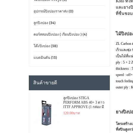
Koto ที่ใ
และยางปิง
อุปกรณ์ปิงปองราคาส่ง (0)
ที่ชื่นช
ลูกปิงปอง (34)
ไม้ปิงปอ
คอร์สสอนปิงปอง ( เรียนปิงปอง ) (4)
ZL Carbon ผ
โต๊ะปิงปอง (38)
เร็วและพุ่
เป็นไม้ที่แน
แบดมินตัน (13)
ply : 5 + 2
thickness :
speed : off+
touch feeli
สินค้าขายดี
outer ply : 
ลูกปิงปอง STIGA
PERFORM ABS 40+ 3 ดาว
ITTF APPROVE (1 กล่อง มี
ยางปิงป
3 ลูก)
120.00บาท
โครงสร้างเม
ที่สปินสูงกว