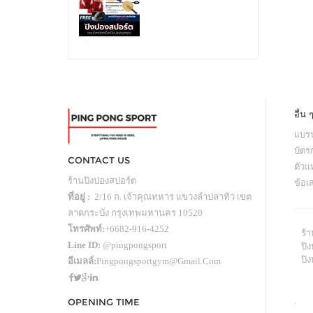
อื่น 
แบรน
บัตร
CONTACT US
ตัว
ร้านปิงปองสปอร์ต
ข้อเ
ที่อยู่ :
2/16 ถ. เจ้าคุณทหาร แขวงลำปลาทิว เขต
ลาดกระบัง กรุงเทพมหานคร 10520
โทรศัพท์:
+6682-916-4252
ร้
Line ID:
@pingpongsport
ปิง
ปิ
อีเมลล์:
Pingpongsportgym@gmail.com
.
OPENING TIME