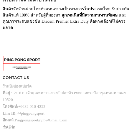
สินค้าจัดจำหน่ายโดยตัวแทนอย่างเป็นทางการในประเทศไทย รับประกัน
สินค้าแท้ 100% สำหรับผู้ที่มองหา
ลูกเทนนิสที่มีความทนทานพิเศษ
และ
คุณภาพระดับแข่งขัน Diadem Premier Extra Duty คือทางเลือกที่ไม่ควร
พลาด
CONTACT US
ร้านปิงปองสปอร์ต
ที่อยู่ :
2/16 ถ. เจ้าคุณทหาร แขวงลำปลาทิว เขตลาดกระบัง กรุงเทพมหานคร
10520
โทรศัพท์:
+6682-916-4252
Line ID:
@pingpongsport
อีเมลล์:
Pingpongsportgym@gmail.com