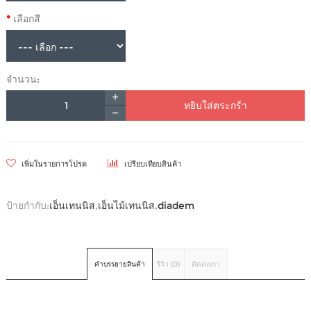
เลือกสี
จำนวน:
หยิบใส่ตระกร้า
เพิ่มในรายการโปรด
เปรียบเทียบสินค้า
ป้ายกำกับ:
เอ็นเทนนิส
,
เอ็นไม้เทนนิส
,
diadem
คำบรรยายสินค้า
รีวิว (0)
ติดต่อเรา