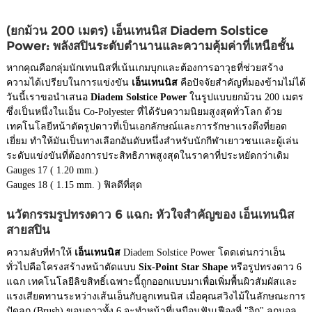
(ยกม้วน 200 เมตร) เอ็นเทนนิส Diadem Solstice
Power: พลังสปินระดับตำนานและความคุ้มค่าที่เหนือชั้น
หากคุณคือกลุ่มนักเทนนิสที่เน้นเกมบุกและต้องการอาวุธที่ช่วยสร้าง
ความได้เปรียบในการแข่งขัน
เอ็นเทนนิส
คือปัจจัยสำคัญที่มองข้ามไม่ได้
วันนี้เราขอนำเสนอ
Diadem Solstice Power
ในรูปแบบยกม้วน 200 เมตร
ซึ่งเป็นหนึ่งในเอ็น Co-Polyester ที่ได้รับความนิยมสูงสุดทั่วโลก ด้วย
เทคโนโลยีหน้าตัดรูปดาวที่เป็นเอกลักษณ์และการรักษาแรงตึงที่ยอด
เยี่ยม ทำให้มันเป็นทางเลือกอันดับหนึ่งสำหรับนักกีฬาเยาวชนและผู้เล่น
ระดับแข่งขันที่ต้องการประสิทธิภาพสูงสุดในราคาที่ประหยัดกว่าเดิม
Gauges 17 ( 1.20 mm.)
Gauges 18 ( 1.15 mm. ) ฟิลดีที่สุด
นวัตกรรมรูปทรงดาว 6 แฉก: หัวใจสำคัญของ เอ็นเทนนิส
สายสปิน
ความลับที่ทำให้
เอ็นเทนนิส
Diadem Solstice Power โดดเด่นกว่าเอ็น
ทั่วไปคือโครงสร้างหน้าตัดแบบ
Six-Point Star Shape
หรือรูปทรงดาว 6
แฉก เทคโนโลยีลิขสิทธิ์เฉพาะนี้ถูกออกแบบมาเพื่อเพิ่มพื้นผิวสัมผัสและ
แรงเสียดทานระหว่างเส้นเอ็นกับลูกเทนนิส เมื่อคุณสวิงไม้ในลักษณะการ
ปัดลูก (Brush) ขอบดาวทั้ง 6 จะทำหน้าที่เหมือนฟันเฟืองที่ "จิก" ลูกบอล