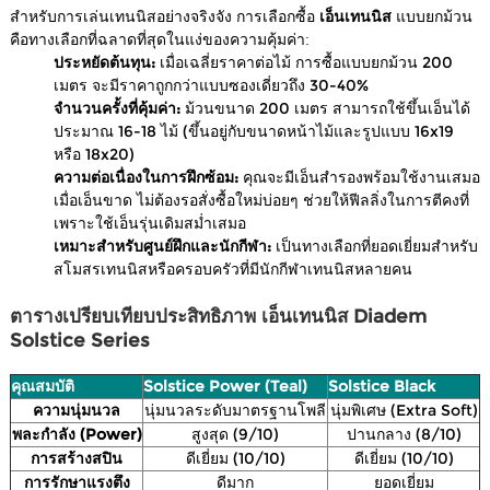
สำหรับการเล่นเทนนิสอย่างจริงจัง การเลือกซื้อ
เอ็นเทนนิส
แบบยกม้วน
คือทางเลือกที่ฉลาดที่สุดในแง่ของความคุ้มค่า:
ประหยัดต้นทุน:
เมื่อเฉลี่ยราคาต่อไม้ การซื้อแบบยกม้วน 200
เมตร จะมีราคาถูกกว่าแบบซองเดี่ยวถึง 30-40%
จำนวนครั้งที่คุ้มค่า:
ม้วนขนาด 200 เมตร สามารถใช้ขึ้นเอ็นได้
ประมาณ 16-18 ไม้ (ขึ้นอยู่กับขนาดหน้าไม้และรูปแบบ 16x19
หรือ 18x20)
ความต่อเนื่องในการฝึกซ้อม:
คุณจะมีเอ็นสำรองพร้อมใช้งานเสมอ
เมื่อเอ็นขาด ไม่ต้องรอสั่งซื้อใหม่บ่อยๆ ช่วยให้ฟีลลิ่งในการตีคงที่
เพราะใช้เอ็นรุ่นเดิมสม่ำเสมอ
เหมาะสำหรับศูนย์ฝึกและนักกีฬา:
เป็นทางเลือกที่ยอดเยี่ยมสำหรับ
สโมสรเทนนิสหรือครอบครัวที่มีนักกีฬาเทนนิสหลายคน
ตารางเปรียบเทียบประสิทธิภาพ เอ็นเทนนิส Diadem
Solstice Series
คุณสมบัติ
Solstice Power (Teal)
Solstice Black
ความนุ่มนวล
นุ่มนวลระดับมาตรฐานโพลี
นุ่มพิเศษ (Extra Soft)
พละกำลัง (Power)
สูงสุด (9/10)
ปานกลาง (8/10)
การสร้างสปิน
ดีเยี่ยม (10/10)
ดีเยี่ยม (10/10)
การรักษาแรงตึง
ดีมาก
ยอดเยี่ยม