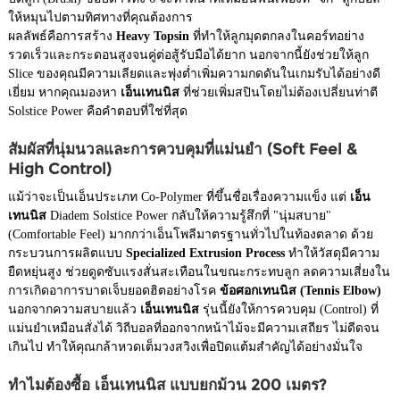
ให้หมุนไปตามทิศทางที่คุณต้องการ
ผลลัพธ์คือการสร้าง
Heavy Topsin
ที่ทำให้ลูกมุดตกลงในคอร์ทอย่าง
รวดเร็วและกระดอนสูงจนคู่ต่อสู้รับมือได้ยาก นอกจากนี้ยังช่วยให้ลูก
Slice ของคุณมีความเลียดและพุ่งต่ำเพิ่มความกดดันในเกมรับได้อย่างดี
เยี่ยม หากคุณมองหา
เอ็นเทนนิส
ที่ช่วยเพิ่มสปินโดยไม่ต้องเปลี่ยนท่าตี
Solstice Power คือคำตอบที่ใช่ที่สุด
สัมผัสที่นุ่มนวลและการควบคุมที่แม่นยำ (Soft Feel &
High Control)
แม้ว่าจะเป็นเอ็นประเภท Co-Polymer ที่ขึ้นชื่อเรื่องความแข็ง แต่
เอ็น
เทนนิส
Diadem Solstice Power กลับให้ความรู้สึกที่ "นุ่มสบาย"
(Comfortable Feel) มากกว่าเอ็นโพลีมาตรฐานทั่วไปในท้องตลาด ด้วย
กระบวนการผลิตแบบ
Specialized Extrusion Process
ทำให้วัสดุมีความ
ยืดหยุ่นสูง ช่วยดูดซับแรงสั่นสะเทือนในขณะกระทบลูก ลดความเสี่ยงใน
การเกิดอาการบาดเจ็บยอดฮิตอย่างโรค
ข้อศอกเทนนิส (Tennis Elbow)
นอกจากความสบายแล้ว
เอ็นเทนนิส
รุ่นนี้ยังให้การควบคุม (Control) ที่
แม่นยำเหมือนสั่งได้ วิถีบอลที่ออกจากหน้าไม้จะมีความเสถียร ไม่ดีดจน
เกินไป ทำให้คุณกล้าหวดเต็มวงสวิงเพื่อปิดแต้มสำคัญได้อย่างมั่นใจ
ทำไมต้องซื้อ เอ็นเทนนิส แบบยกม้วน 200 เมตร?