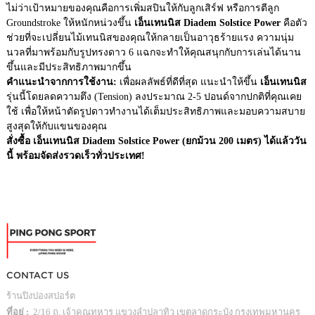
ไม่ว่าเป้าหมายของคุณคือการเพิ่มสปินให้กับลูกเสิร์ฟ หรือการตีลูก
Groundstroke ให้หนักหน่วงขึ้น
เอ็นเทนนิส Diadem Solstice Power
คือตัว
ช่วยที่จะเปลี่ยนไม้เทนนิสของคุณให้กลายเป็นอาวุธร้ายแรง ความนุ่ม
นวลที่มาพร้อมกับรูปทรงดาว 6 แฉกจะทำให้คุณสนุกกับการเล่นได้นาน
ขึ้นและมีประสิทธิภาพมากขึ้น
คำแนะนำจากการใช้งาน:
เพื่อผลลัพธ์ที่ดีที่สุด แนะนำให้ขึ้น
เอ็นเทนนิส
รุ่นนี้โดยลดความตึง (Tension) ลงประมาณ 2-5 ปอนด์จากปกติที่คุณเคย
ใช้ เพื่อให้หน้าตัดรูปดาวทำงานได้เต็มประสิทธิภาพและมอบความสบาย
สูงสุดให้กับแขนของคุณ
สั่งซื้อ เอ็นเทนนิส Diadem Solstice Power (ยกม้วน 200 เมตร) ได้แล้ววัน
นี้ พร้อมจัดส่งรวดเร็วทั่วประเทศ!
CONTACT US
ร้านปิงปองสปอร์ต
ที่อยู่ :
2/16 ถ. เจ้าคุณทหาร แขวงลำปลาทิว เขตลาดกระบัง กรุงเทพมหานคร