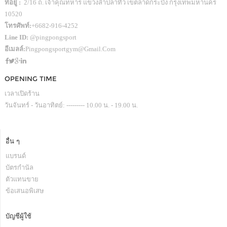
ที่อยู่ :
2/16 ถ. เจ้าคุณทหาร แขวงลำปลาทิว เขตลาดกระบัง กรุงเทพมหานคร
10520
โทรศัพท์:
+6682-916-4252
Line ID:
@pingpongsport
อีเมลล์:
Pingpongsportgym@gmail.com
OPENING TIME
เวลาเปิดร้าน
วันจันทร์ - วันอาทิตย์: --------- 10.00 น. - 19.00 น.
อื่น ๆ
แบรนด์
บัตรกำนัล
ตัวแทนขาย
ข้อเสนอพิเสษ
บัญชีผู้ใช้