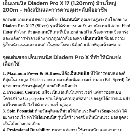
เอ็นเทนนิส Diadem Pro X 17 (1.20mm) ม้วนใหญ่
200m – พลังสปินและการควบคุมระดับมืออาชีพ
ยกระดับเกมเทนนิสของคุณด้วย
เอ็นเทนนิส
คุณภาพสูงระดับโลกอย่าง
Diadem Pro X 17 (Silver)
รุ่นที่ได้รับการยอมรับจากนักเทนนิสสาย Hard
Hitter ทั่วโลก ด้วยคุณสมบัติเด่นที่เป็นเอกลักษณ์ในเรื่องความแข็งแกร่ง
และพลังการทำลายล้าง หากคุณกำลังมองหา
เอ็นเทนนิส
ที่มอบความ
รู้สึกหนักแน่นและแม่นยำในทุกสโตรก นี่คือตัวเลือกที่คุณห้ามพลาด
จุดเด่นของ เอ็นเทนนิส Diadem Pro X ที่ทำให้นักแข่ง
เลือกใช้
1. Maximum Power & Stiffness:
นี่คือ
เอ็นเทนนิส
ที่ให้การตอบสนองดี
ที่สุดในตระกูล Diadem ออกแบบมาเพื่อเพิ่มความเร็วบอล (Ball Speed) ให้
พุ่งทะยานเข้าหาคู่ต่อสู้ด้วยพลังที่เหนือกว่า
2. Precision Control:
แม้จะเป็นเอ็นที่เน้นพาวเวอร์ แต่การออกแบบ
โครงสร้าง Co-polyester ช่วยให้คุณควบคุมทิศทางของลูกได้อย่างแม่นยำ
แม้ในขณะที่สวิงไม้ด้วยความเร็วสูงสุด
3. Spin Potential:
ด้วยวัสดุพิเศษที่ช่วยให้เกิดแรงดีดตัว (Snap-back) ได้
อย่างรวดเร็ว ทำให้
เอ็นเทนนิส
รุ่นนี้สร้างวงสปินที่หนักหน่วง บอลฮุคลง
เส้นได้อย่างยอดเยี่ยม
4. Professional Durability:
ทนทานต่อการใช้งานหนัก และสามารถ