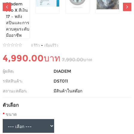
(ยกม้วน 200 เมตร) เอ็นเทนนิส DIADEM PRO X สีเงิน
17 – พลังสปินและการควบคุมระดับมืออาชีพ
-
0 รีวิว
เขียนรีวิว
4,990.00บาท
7,990.00บาท
ผู้ผลิต:
DIADEM
รหัสสินค้า:
DST011
สถานะสต๊อก:
มีสินค้าในสต๊อก
ตัวเลือก
ขนาด