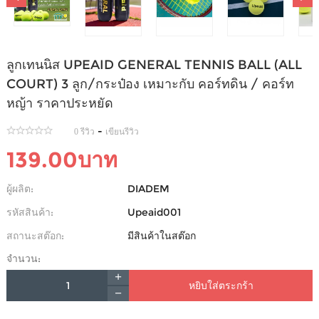
ลูกเทนนิส UPEAID GENERAL TENNIS BALL (ALL
COURT) 3 ลูก/กระป๋อง เหมาะกับ คอร์ทดิน / คอร์ท
หญ้า ราคาประหยัด
-
0 รีวิว
เขียนรีวิว
139.00บาท
ผู้ผลิต:
DIADEM
รหัสสินค้า:
Upeaid001
สถานะสต๊อก:
มีสินค้าในสต๊อก
จำนวน:
หยิบใส่ตระกร้า