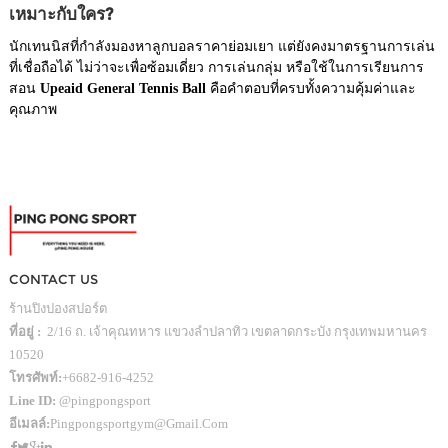
เหมาะกับใคร?
นักเทนนิสที่กำลังมองหาลูกบอลราคาย่อมเยา แต่ยังคงมาตรฐานการเล่น
ที่เชื่อถือได้ ไม่ว่าจะเพื่อซ้อมเดี่ยว การเล่นกลุ่ม หรือใช้ในการเรียนการ
สอน
Upeaid General Tennis Ball
คือคำตอบที่ครบทั้งความคุ้มค่าและ
คุณภาพ
CONTACT US
ร้านปิงปองสปอร์ต
ที่อยู่ :
2/16 ถ. เจ้าคุณทหาร แขวงลำปลาทิว เขตลาดกระบัง กรุงเทพมหานคร
10520
โทรศัพท์:
+6682-916-4252
Line ID:
@pingpongsport
อีเมลล์:
Pingpongsportgym@gmail.com