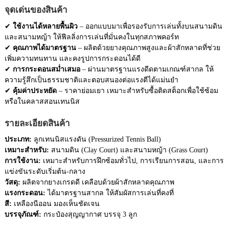
จุดเด่นของสินค้า
✔
ใช้งานได้หลายพื้นผิว
– ออกแบบมาเพื่อรองรับการเล่นทั้งบนสนามดิน
และสนามหญ้า ให้ฟีลลิ่งการเล่นที่มั่นคงในทุกสภาพคอร์ท
✔
คุณภาพได้มาตรฐาน
– ผลิตด้วยยางคุณภาพสูงและผ้าสักหลาดที่ช่วย
เพิ่มความทนทาน และคงรูปการกระดอนได้ดี
✔
การกระดอนสม่ำเสมอ
– ผ่านมาตรฐานแรงดีดตามเกณฑ์สากล ให้
ความรู้สึกเป็นธรรมชาติและตอบสนองต่อแรงตีได้แม่นยำ
✔
คุ้มค่าประหยัด
– ราคาย่อมเยา เหมาะสำหรับซื้อติดสต็อกเพื่อใช้ซ้อม
หรือในคลาสสอนเทนนิส
รายละเอียดสินค้า
ประเภท:
ลูกเทนนิสแรงดัน (Pressurized Tennis Ball)
เหมาะสำหรับ:
สนามดิน (Clay Court) และสนามหญ้า (Grass Court)
การใช้งาน:
เหมาะสำหรับการฝึกซ้อมทั่วไป, การเรียนการสอน, และการ
แข่งขันระดับเริ่มต้น-กลาง
วัสดุ:
ผลิตจากยางเกรดดี เคลือบด้วยผ้าสักหลาดคุณภาพ
แรงกระดอน:
ได้มาตรฐานสากล ให้สัมผัสการเล่นที่คงที่
สี:
เหลืองนีออน มองเห็นชัดเจน
บรรจุภัณฑ์:
กระป๋องสุญญากาศ บรรจุ 3 ลูก