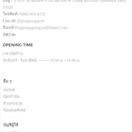
ที่อยู่ :
2/16 ถ. เจ้าคุณทหาร แขวงลำปลาทิว เขตลาดกระบัง กรุงเทพมหานคร
10520
โทรศัพท์:
+6682-916-4252
Line ID:
@pingpongsport
อีเมลล์:
Pingpongsportgym@gmail.com
OPENING TIME
เวลาเปิดร้าน
วันจันทร์ - วันอาทิตย์: --------- 10.00 น. - 19.00 น.
อื่น ๆ
แบรนด์
บัตรกำนัล
ตัวแทนขาย
ข้อเสนอพิเสษ
บัญชีผู้ใช้