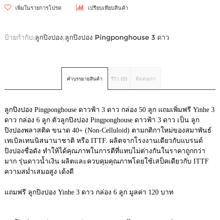
เพิ่มในรายการโปรด
เปรียบเทียบสินค้า
ป้ายกำกับ:
ลูกปิงปอง
,
ลูกปิงปอง Pingponghouse 3 ดาว
คำบรรยายสินค้า
รีวิว (0)
ติดต่อเรา
ลูกปิงปอง Pingponghouse ดาวฟ้า 3 ดาว กล่อง 50 ลูก แถมเพิ่มฟรี Yinhe 3
ดาว กล่อง 6 ลูก ตัวลูกปิงปอง Pingponghouse ดาวฟ้า 3 ดาว เป็น ลูก
ปิงปองพลาสติค ขนาด 40+ (Non-Celluloid) ตามกติกาใหม่ของสมาพันธ์
เทเบิลเทนนิสนานาชาติ หรือ ITTF. ผลิตจากโรงงานเดียวกับแบรนด์
ปิงปองชื่อดัง ทำให้ได้คุณภาพในการตีที่แทบไม่ต่างกันในราคาถูกกว่า
มาก รุ่นดาวน้ำเงิน ผลิตและควบคุมคุณภาพโดยใช้เสป็คเดียวกับ ITTF
ความสม่ำเสมอสูง เด้งดี
แถมฟรี ลูกปิงปอง Yinhe 3 ดาว กล่อง 6 ลูก มูลค่า 120 บาท