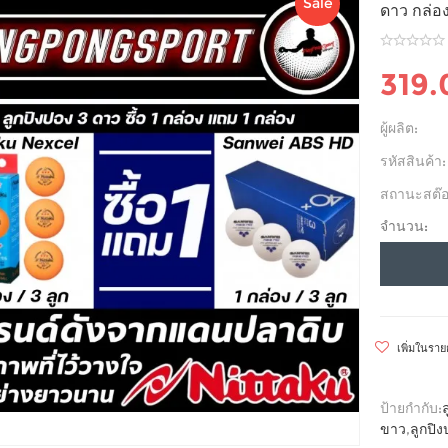
Sale
ดาว กล่อ
319
ผู้ผลิต:
รหัสสินค้า:
สถานะสต๊อ
จำนวน:
เพิ่มในรา
ป้ายกำกับ:
ขาว
,
ลูกปิ