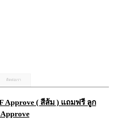
ติดต่อเรา
 Approve ( สีส้ม ) แถมฟรี ลูก
F Approve