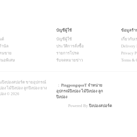
ๆ
บัญชีผู้ใช้
ข้อมูลร้า
ด์
บัญชีผู้ใช้
เกี่ยวกับเ
กำนัล
ประวัติการสั่งซื้อ
Delivery 
แทนขาย
รายการโปรด
Privacy P
สนอพิเสษ
รับจดหมายข่าว
Terms & 
านปิงปองสปอร์ต ขายอุปกรณ์
: PingpongsporT จำหน่าย
ปอง ไม้ปิงปอง ลูกปิงปอง ยาง
อุปกรณ์ปิงปอง ไม้ปิงปอง ลูก
งปอง © 2026
ปิงปอง
Powered By
ปิงปองสปอร์ต