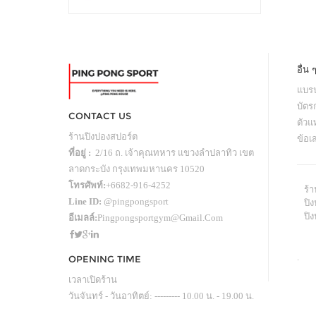
อื่น 
แบรน
บัตร
CONTACT US
ตัว
ร้านปิงปองสปอร์ต
ข้อเ
ที่อยู่ :
2/16 ถ. เจ้าคุณทหาร แขวงลำปลาทิว เขต
ลาดกระบัง กรุงเทพมหานคร 10520
โทรศัพท์:
+6682-916-4252
ร้
Line ID:
@pingpongsport
ปิง
ปิ
อีเมลล์:
Pingpongsportgym@gmail.com
.
OPENING TIME
เวลาเปิดร้าน
วันจันทร์ - วันอาทิตย์: --------- 10.00 น. - 19.00 น.