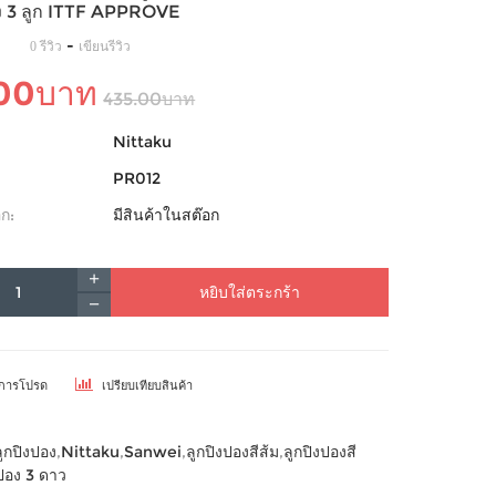
ง 3 ลูก ITTF APPROVE
-
0 รีวิว
เขียนรีวิว
.00บาท
435.00บาท
Nittaku
PR012
ก:
มีสินค้าในสต๊อก
หยิบใส่ตระกร้า
ยการโปรด
เปรียบเทียบสินค้า
ลูกปิงปอง
,
Nittaku
,
Sanwei
,
ลูกปิงปองสีส้ม
,
ลูกปิงปองสี
งปอง 3 ดาว