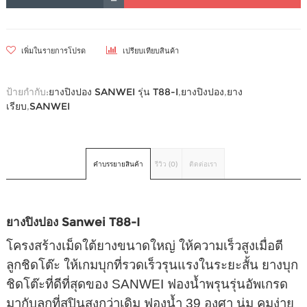
เพิ่มในรายการโปรด
เปรียบเทียบสินค้า
ป้ายกำกับ:
ยางปิงปอง SANWEI รุ่น T88-I
,
ยางปิงปอง
,
ยาง
เรียบ
,
SANWEI
คำบรรยายสินค้า
รีวิว (0)
ติดต่อเรา
ยางปิงปอง Sanwei T88-I
โครงสร้างเม็ดใต้ยางขนาดใหญ่ ให้ความเร็วสูงเมื่อตี
ลูกชิดโต๊ะ ให้เกมบุกที่รวดเร็วรุนแรงในระยะสั้น ยางบุก
ชิดโต๊ะที่ดีที่สุดของ SANWEI ฟองน้ำพรุนรุ่นอัพเกรด
มากับลูกที่สปินสูงกว่าเดิม ฟองน้ำ 39 องศา นุ่ม คุมง่าย