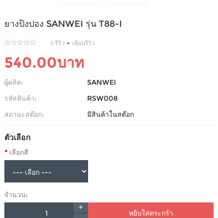
ยางปิงปอง SANWEI รุ่น T88-I
-
0 รีวิว
เขียนรีวิว
540.00บาท
ผู้ผลิต:
SANWEI
รหัสสินค้า:
RSW008
สถานะสต๊อก:
มีสินค้าในสต๊อก
ตัวเลือก
เลือกสี
จำนวน:
หยิบใส่ตระกร้า