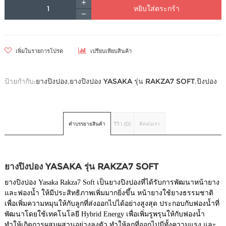
หยิบใส่ตระกร้า
เพิ่มในรายการโปรด
เปรียบเทียบสินค้า
ป้ายกำกับ:
ยางปิงปอง
,
ยางปิงปอง YASAKA รุ่น RAKZA7 SOFT
,
ปิงปอง
คำบรรยายสินค้า
รีวิว (0)
ติดต่อเรา
ยางปิงปอง YASAKA รุ่น RAKZA7 SOFT
ยางปิงปอง Yasaka Rakza7 Soft เป็นยางปิงปองที่ได้รับการพัฒนาหน้ายาง
และฟองน้ำ ให้มีประสิทธิภาพเพิ่มมากยิ่งขึ้น หน้ายางใช้ยางธรรมชาติ
เพื่อเพิ่มความหมุนให้กับลูกที่ส่งออกไปได้อย่างสูงสุด ประกอบกับฟองน้ำที่
พัฒนาโดยใช้เทคโนโลยี Hybrid Energy เพื่อเพิ่มรูพรุนให้กับฟองน้ำ
ทำให้เกิดการผสมผสานอย่างลงตัว ทำให้ลูกที่ออกไปมีทั้งความแรง และ