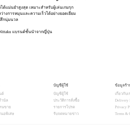
ได้แม่นยำสูงสุด เหมาะสำหรับผู้เล่นเกมรุก
ว่างการหมุนและความเร็วได้อย่างยอดเยี่ยม
้สึกนุ่มนวล
ittaku แบรนด์ชั้นนำจากญี่ปุ่น
ๆ
บัญชีผู้ใช้
ข้อมูลร้า
ด์
บัญชีผู้ใช้
เกี่ยวกับเ
กำนัล
ประวัติการสั่งซื้อ
Delivery 
แทนขาย
รายการโปรด
Privacy P
สนอพิเสษ
รับจดหมายข่าว
Terms & 