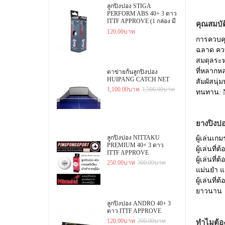
ลูกปิงปอง STIGA
PERFORM ABS 40+ 3 ดาว
ITTF APPROVE (1 กล่อง มี
คุณสมบั
3 ลูก)
120.00บาท
การควบคุม
ฉลาด ควบค
สมดุลระห
ที่หลากห
ตาข่ายกั้นลูกปิงปอง
HUIPANG CATCH NET
สัมผัสนุ่
1,100.00บาท
1,500.00บาท
ทนทาน: N
ยางปิง
ลูกปิงปอง NITTAKU
ผู้เล่นเก
PREMIUM 40+ 3 ดาว
ผู้เล่นที
ITTF APPROVE
ผู้เล่นที
250.00บาท
300.00บาท
แม่นยำ แ
ผู้เล่นที
ยาวนาน
ลูกปิงปอง ANDRO 40+ 3
ดาว ITTF APPROVE
120.00บาท
200.00บาท
ทำไมต้อ