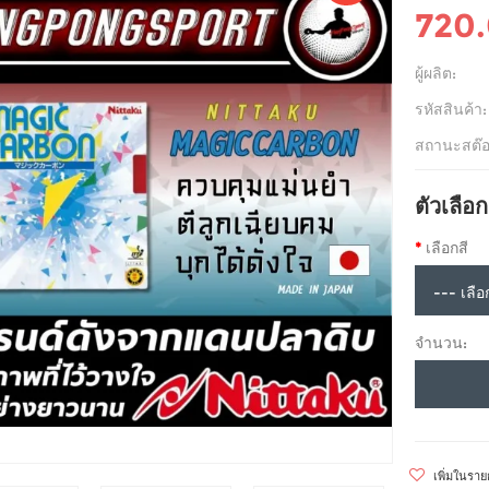
720
ผู้ผลิต:
รหัสสินค้า:
สถานะสต๊อ
ตัวเลือก
เลือกสี
จำนวน:
เพิ่มในรา