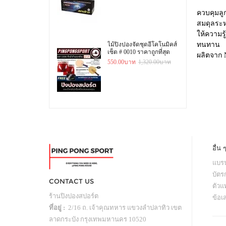
ควบคุมลูก
สมดุลระห
ให้ความรู
ไม้ปิงปองจัดชุดอีโคโนมิคส์
ทนทาน
เซ็ต # 0010 ราคาถูกที่สุด
ผลิตจาก N
550.00บาท
1,320.00บาท
อื่น 
แบรน
บัตร
CONTACT US
ตัว
ร้านปิงปองสปอร์ต
ข้อเ
ที่อยู่ :
2/16 ถ. เจ้าคุณทหาร แขวงลำปลาทิว เขต
ลาดกระบัง กรุงเทพมหานคร 10520