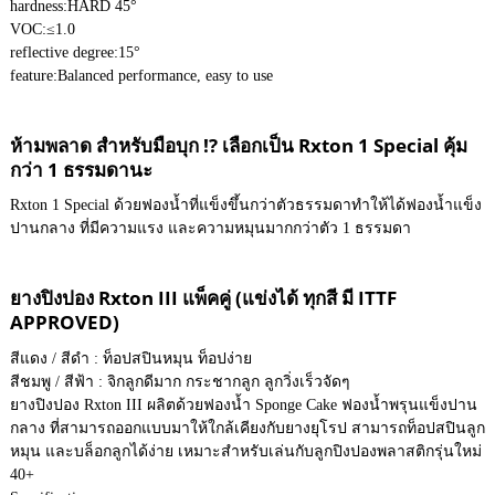
hardness:
HARD 45°
VOC:
≤1.0
reflective degree:
15°
feature:
Balanced performance, easy to use
ห้ามพลาด สำหรับมือบุก !? เลือกเป็น Rxton 1 Special คุ้ม
กว่า 1 ธรรมดานะ
Rxton 1 Special ด้วยฟองน้ำที่แข็งขึ้นกว่าตัวธรรมดาทำให้ได้ฟองน้ำแข็ง
ปานกลาง ที่มีความแรง และความหมุนมากกว่าตัว 1 ธรรมดา
ยางปิงปอง Rxton III แพ็คคู่ (แข่งได้ ทุกสี มี ITTF
APPROVED)
สีแดง / สีดำ : ท็อปสปินหมุน ท็อปง่าย
สีชมพู / สีฟ้า : จิกลูกดีมาก กระชากลูก ลูกวิ่งเร็วจัดๆ
ยางปิงปอง Rxton III ผลิตด้วยฟองน้ำ Sponge Cake ฟองน้ำพรุนแข็งปาน
กลาง ที่สามารถออกแบบมาให้ใกล้เคียงกับยางยุโรป สามารถท็อปสปินลูก
หมุน และบล็อกลูกได้ง่าย เหมาะสำหรับเล่นกับลูกปิงปองพลาสติกรุ่นใหม่
40+