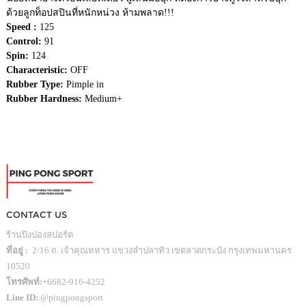
ด้วยลูกท็อปสปินที่หนักหน่วง ห้ามพลาด!!!
Speed :
125
Control:
91
Spin:
124
Characteristic:
OFF
Rubber Type:
Pimple in
Rubber Hardness:
Medium+
CONTACT US
ร้านปิงปองสปอร์ต
ที่อยู่ :
2/16 ถ. เจ้าคุณทหาร แขวงลำปลาทิว เขตลาดกระบัง กรุงเทพมหานคร
10520
โทรศัพท์:
+6682-916-4252
Line ID:
@pingpongsport