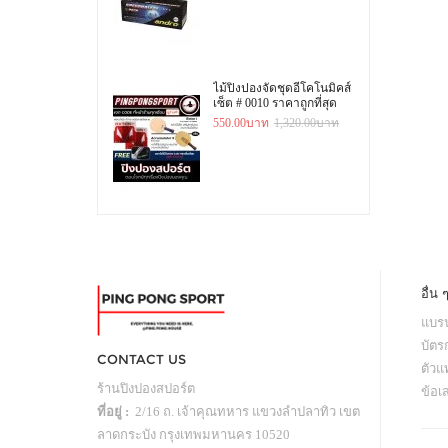
ไม้ปิงปองจัดชุดอีโคโนมิคส์
เซ็ต # 0010 ราคาถูกที่สุด
550.00บาท
1,320.00บาท
อื่น 
แบรน
บัตร
CONTACT US
ตัว
ร้านปิงปองสปอร์ต
ข้อเ
ที่อยู่ :
2/16 ถ. เจ้าคุณทหาร แขวงลำปลาทิว เขต
ลาดกระบัง กรุงเทพมหานคร 10520