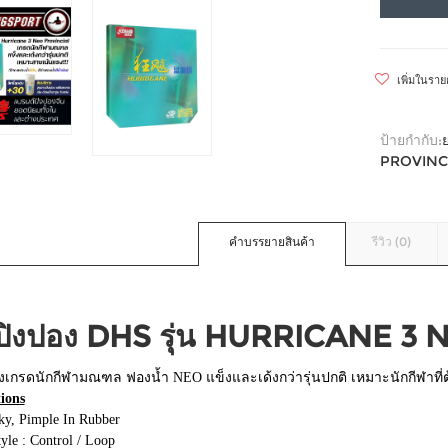
เพิ่มในรา
ป้ายกำกับ:
PROVINC
คำบรรยายสินค้า
รีวิว (0)
ปิงปอง DHS รุ่น HURRICANE 3
งเกรดนักกีฬามณฑล ฟองน้ำ NEO แข็งและเด้งกว่ารุ่นปกติ เหมาะนักกีฬาที
tions
ky, Pimple In Rubber
yle : Control / Loop