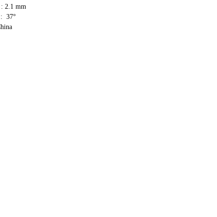
 : 2.1 mm
: 37°
hina