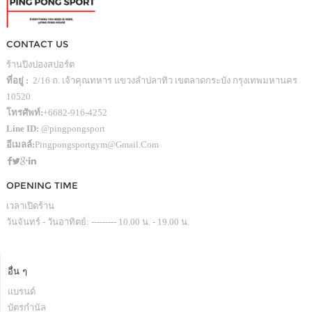
CONTACT US
ร้านปิงปองสปอร์ต
ที่อยู่ :
2/16 ถ. เจ้าคุณทหาร แขวงลำปลาทิว เขตลาดกระบัง กรุงเทพมหานคร
10520
โทรศัพท์:
+6682-916-4252
Line ID:
@pingpongsport
อีเมลล์:
Pingpongsportgym@gmail.com
OPENING TIME
เวลาเปิดร้าน
วันจันทร์ - วันอาทิตย์: --------- 10.00 น. - 19.00 น.
อื่น ๆ
แบรนด์
บัตรกำนัล