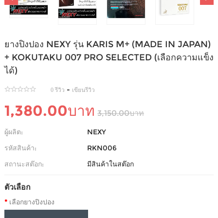
ยางปิงปอง NEXY รุ่น KARIS M+ (MADE IN JAPAN)
+ KOKUTAKU 007 PRO SELECTED (เลือกความแข็ง
ได้)
-
0 รีวิว
เขียนรีวิว
1,380.00บาท
3,150.00บาท
ผู้ผลิต:
NEXY
รหัสสินค้า:
RKN006
สถานะสต๊อก:
มีสินค้าในสต๊อก
ตัวเลือก
เลือกยางปิงปอง