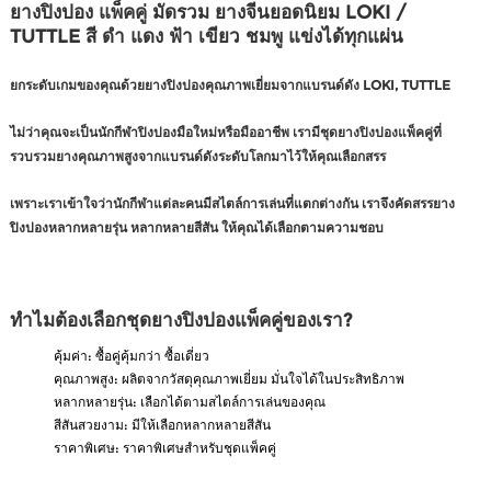
ยางปิงปอง แพ็คคู่ มัดรวม ยางจีนยอดนิยม LOKI /
TUTTLE สี ดำ แดง ฟ้า เขียว ชมพู แข่งได้ทุกแผ่น
ยกระดับเกมของคุณด้วยยางปิงปองคุณภาพเยี่ยมจากแบรนด์ดัง LOKI, TUTTLE
ไม่ว่าคุณจะเป็นนักกีฬาปิงปองมือใหม่หรือมืออาชีพ เรามีชุดยางปิงปองแพ็คคู่ที่
รวบรวมยางคุณภาพสูงจากแบรนด์ดังระดับโลกมาไว้ให้คุณเลือกสรร
เพราะเราเข้าใจว่านักกีฬาแต่ละคนมีสไตล์การเล่นที่แตกต่างกัน เราจึงคัดสรรยาง
ปิงปองหลากหลายรุ่น หลากหลายสีสัน ให้คุณได้เลือกตามความชอบ
ทำไมต้องเลือกชุดยางปิงปองแพ็คคู่ของเรา?
คุ้มค่า: ซื้อคู่คุ้มกว่า ซื้อเดี่ยว
คุณภาพสูง: ผลิตจากวัสดุคุณภาพเยี่ยม มั่นใจได้ในประสิทธิภาพ
หลากหลายรุ่น: เลือกได้ตามสไตล์การเล่นของคุณ
สีสันสวยงาม: มีให้เลือกหลากหลายสีสัน
ราคาพิเศษ: ราคาพิเศษสำหรับชุดแพ็คคู่