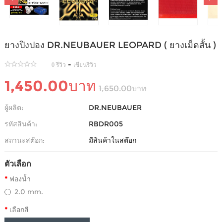
ยางปิงปอง DR.NEUBAUER LEOPARD ( ยางเม็ดสั้น )
-
0 รีวิว
เขียนรีวิว
1,450.00บาท
1,650.00บาท
ผู้ผลิต:
DR.NEUBAUER
รหัสสินค้า:
RBDR005
สถานะสต๊อก:
มีสินค้าในสต๊อก
ตัวเลือก
ฟองน้ำ
2.0 mm.
เลือกสี