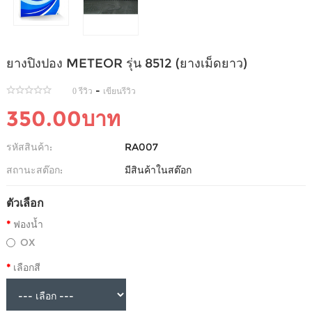
ยางปิงปอง METEOR รุ่น 8512 (ยางเม็ดยาว)
-
0 รีวิว
เขียนรีวิว
350.00บาท
รหัสสินค้า:
RA007
สถานะสต๊อก:
มีสินค้าในสต๊อก
ตัวเลือก
ฟองน้ำ
OX
เลือกสี