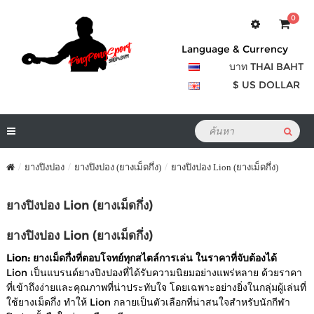
0
Language & Currency
บาท THAI BAHT
$ US DOLLAR
ยางปิงปอง
ยางปิงปอง (ยางเม็ดกึ่ง)
ยางปิงปอง Lion (ยางเม็ดกึ่ง)
ยางปิงปอง Lion (ยางเม็ดกึ่ง)
ยางปิงปอง Lion (ยางเม็ดกึ่ง)
Lion: ยางเม็ดกึ่งที่ตอบโจทย์ทุกสไตล์การเล่น ในราคาที่จับต้องได้
Lion เป็นแบรนด์ยางปิงปองที่ได้รับความนิยมอย่างแพร่หลาย ด้วยราคา
ที่เข้าถึงง่ายและคุณภาพที่น่าประทับใจ โดยเฉพาะอย่างยิ่งในกลุ่มผู้เล่นที่
ใช้ยางเม็ดกึ่ง ทำให้ Lion กลายเป็นตัวเลือกที่น่าสนใจสำหรับนักกีฬา