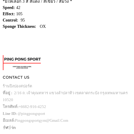
*มีให้เลือก 3 สี สีแดง / สีเขียว / สีม่วง *
Speed:
42
Effect:
105
Control:
95
Sponge Thickness:
OX
CONTACT US
ร้านปิงปองสปอร์ต
ที่อยู่ :
2/16 ถ. เจ้าคุณทหาร แขวงลำปลาทิว เขตลาดกระบัง กรุงเทพมหานคร
10520
โทรศัพท์:
+6682-916-4252
Line ID:
@pingpongsport
อีเมลล์:
Pingpongsportgym@gmail.com