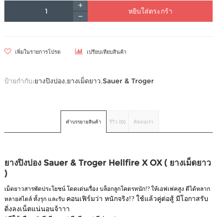
หยิบใส่ตระกร้า
เพิ่มในรายการโปรด
เปรียบเทียบสินค้า
ป้ายกำกับ:
ยางปิงปอง
,
ยางเม็ดยาว
,
Sauer & Troger
คำบรรยายสินค้า
รีวิว (0)
ติดต่อเรา
ยางปิงปอง Sauer & Troger Hellfire X OX ( ยางเม็ดยาว
)
เม็ดยาวสารพัดประโยชน์ โดดเด่นเรื่อง บล็อกลูกโคตรหนัก!? ให้เอฟเฟคสูง ตีได้หลาก
คอนเฟิร์มว่า หนักจริง!? ใช้แล้วคู่ต่อสู้ มีโอกาสรับ
หลายสไตล์ ทั้งรุก และรับ
ดิ่งลงเน็ตแน่นอนจ้าาา