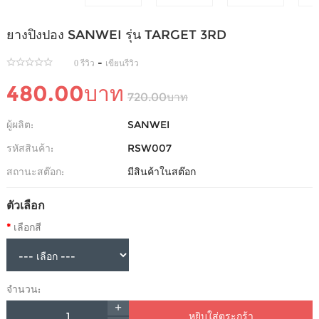
ยางปิงปอง SANWEI รุ่น TARGET 3RD
-
0 รีวิว
เขียนรีวิว
480.00บาท
720.00บาท
ผู้ผลิต:
SANWEI
รหัสสินค้า:
RSW007
สถานะสต๊อก:
มีสินค้าในสต๊อก
ตัวเลือก
เลือกสี
จำนวน:
หยิบใส่ตระกร้า