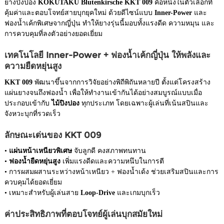
ยางปิงปอง
KOKUTAKU Blutenkirsche KKT 009
คือหนึ่งในตัวเลือกที่
คุ้มค่าและตอบโจทย์สายบุกยุคใหม่ ด้วยดีไซน์แบบ
Inner-Power
และ
ฟองน้ำเค้กพิเศษจากญี่ปุ่น ทำให้ยางรุ่นนี้มอบทั้งแรงดีด ความหมุน และ
การควบคุมที่ลงตัวอย่างยอดเยี่ยม
เทคโนโลยี Inner-Power + ฟองน้ำเค้กญี่ปุ่น ให้พลังและ
ความยืดหยุ่นสูง
KKT 009
พัฒนาขึ้นจากการวิจัยอย่างพิถีพิถันหลายปี ตั้งแต่โครงสร้าง
แผ่นยางจนถึงฟองน้ำ เพื่อให้ทำงานเข้ากันได้อย่างสมบูรณ์แบบเมื่อ
ประกอบเข้ากับ
ไม้ปิงปอง
ทุกประเภท โดยเฉพาะผู้เล่นที่เน้นสปินและ
จังหวะบุกที่รวดเร็ว
ลักษณะเด่นของ KKT 009
•
แผ่นหน้าเหนียวพิเศษ
จับลูกดี คงสภาพทนทาน
•
ฟองน้ำยืดหยุ่นสูง
เพิ่มแรงดีดและความหนึบในการตี
• การผสมผสานระหว่างหน้าเหนียว + ฟองน้ำเด้ง ช่วยเสริมสปินและการ
ควบคุมได้ยอดเยี่ยม
• เหมาะสำหรับผู้เล่นสาย
Loop-Drive
และเกมบุกเร็ว
ค่าประสิทธิภาพที่ตอบโจทย์ผู้เล่นบุกสมัยใหม่