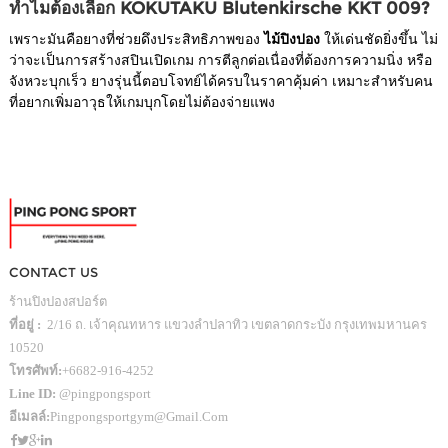
ทำไมต้องเลือก KOKUTAKU Blutenkirsche KKT 009?
เพราะมันคือยางที่ช่วยดึงประสิทธิภาพของ
ไม้ปิงปอง
ให้เด่นชัดยิ่งขึ้น ไม่
ว่าจะเป็นการสร้างสปินเปิดเกม การตีลูกต่อเนื่องที่ต้องการความนิ่ง หรือ
จังหวะบุกเร็ว ยางรุ่นนี้ตอบโจทย์ได้ครบในราคาคุ้มค่า เหมาะสำหรับคน
ที่อยากเพิ่มอาวุธให้เกมบุกโดยไม่ต้องจ่ายแพง
CONTACT US
ร้านปิงปองสปอร์ต
ที่อยู่ :
2/16 ถ. เจ้าคุณทหาร แขวงลำปลาทิว เขตลาดกระบัง กรุงเทพมหานคร
10520
โทรศัพท์:
+6682-916-4252
Line ID:
@pingpongsport
อีเมลล์:
Pingpongsportgym@gmail.com