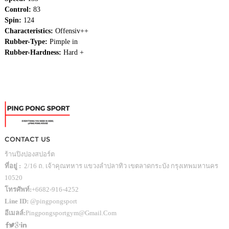
Control:
83
Spin:
124
Characteristics:
Offensiv++
Rubber-Type:
Pimple in
Rubber-Hardness:
Hard +
CONTACT US
ร้านปิงปองสปอร์ต
ที่อยู่ :
2/16 ถ. เจ้าคุณทหาร แขวงลำปลาทิว เขตลาดกระบัง กรุงเทพมหานคร
10520
โทรศัพท์:
+6682-916-4252
Line ID:
@pingpongsport
อีเมลล์:
Pingpongsportgym@gmail.com