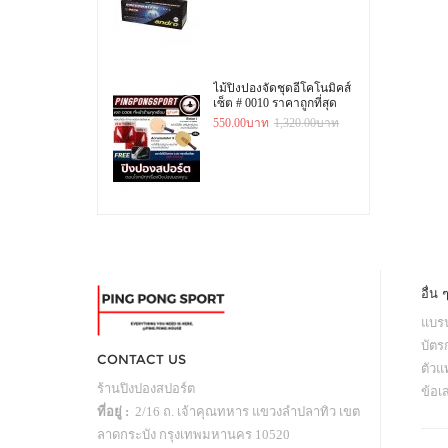
ไม้ปิงปองจัดชุดอีโคโนมิคส์
เซ็ต # 0010 ราคาถูกที่สุด
550.00บาท
1,320.00บาท
อื่น 
แบรน
บัตร
CONTACT US
ตัว
ร้านปิงปองสปอร์ต
ข้อเ
ที่อยู่ :
2/16 ถ. เจ้าคุณทหาร แขวงลำปลาทิว เขต
ลาดกระบัง กรุงเทพมหานคร 10520