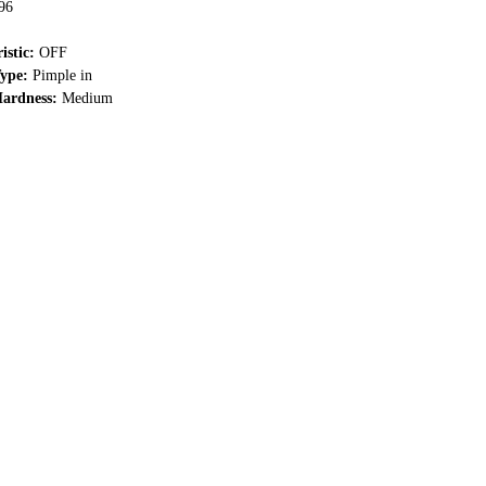
96
istic:
OFF
ype:
Pimple in
ardness:
Medium