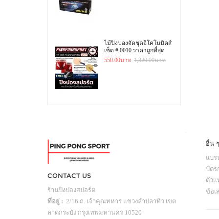
ไม้ปิงปองจัดชุดอีโคโนมิคส์
เซ็ต # 0010 ราคาถูกที่สุด
550.00บาท
1,320.00บาท
อื่น 
แบรน
บัตร
CONTACT US
ตัว
ร้านปิงปองสปอร์ต
ข้อเ
ที่อยู่ :
2/16 ถ. เจ้าคุณทหาร แขวงลำปลาทิว เขต
ลาดกระบัง กรุงเทพมหานคร 10520