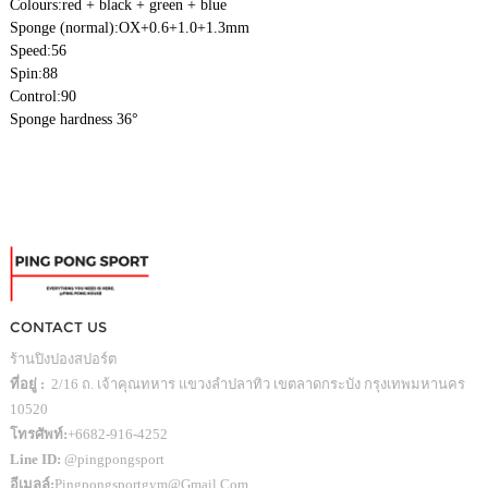
Colours:
red + black + green + blue
Sponge (normal):
OX+0.6+1.0+1.3mm
Speed:
56
Spin:
88
Control:
90
Sponge hardness 36°
CONTACT US
ร้านปิงปองสปอร์ต
ที่อยู่ :
2/16 ถ. เจ้าคุณทหาร แขวงลำปลาทิว เขตลาดกระบัง กรุงเทพมหานคร
10520
โทรศัพท์:
+6682-916-4252
Line ID:
@pingpongsport
อีเมลล์:
Pingpongsportgym@gmail.com