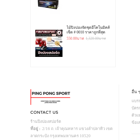
ไม้ปิงปองจัดชุดอีโคโนมิคส์
เซ็ต # 0010 ราคาถูกที่สุด
550.00บาท
1,320.00บาท
อื่น 
แบรน
บัตร
CONTACT US
ตัว
ร้านปิงปองสปอร์ต
ข้อเ
ที่อยู่ :
2/16 ถ. เจ้าคุณทหาร แขวงลำปลาทิว เขต
ลาดกระบัง กรุงเทพมหานคร 10520