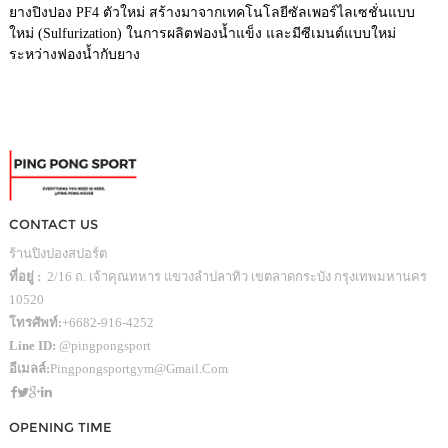
ยางปิงปอง PF4 ตัวใหม่ สร้างมาจากเทคโนโลยีซัลเพอร์ไลเซชั่นแบบ
ใหม่ (Sulfurization) ในการผลิตฟองน้ำแข็ง และมีซีเมนต์แบบใหม่
ระหว่างฟองน้ำกับยาง
CONTACT US
ร้านปิงปองสปอร์ต
ที่อยู่ :
2/16 ถ. เจ้าคุณทหาร แขวงลำปลาทิว เขตลาดกระบัง กรุงเทพมหานคร
10520
โทรศัพท์:
+6682-916-4252
Line ID:
@pingpongsport
อีเมลล์:
Pingpongsportgym@gmail.com
OPENING TIME