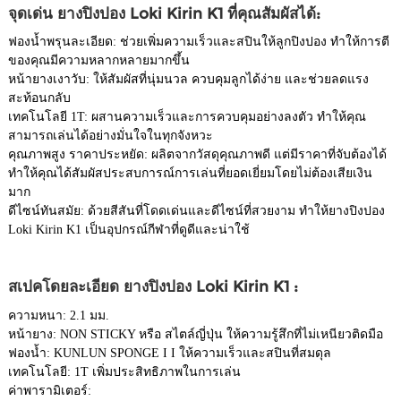
จุดเด่น ยางปิงปอง Loki Kirin K1 ที่คุณสัมผัสได้:
ฟองน้ำพรุนละเอียด: ช่วยเพิ่มความเร็วและสปินให้ลูกปิงปอง ทำให้การตี
ของคุณมีความหลากหลายมากขึ้น
หน้ายางเงาวับ: ให้สัมผัสที่นุ่มนวล ควบคุมลูกได้ง่าย และช่วยลดแรง
สะท้อนกลับ
เทคโนโลยี 1T: ผสานความเร็วและการควบคุมอย่างลงตัว ทำให้คุณ
สามารถเล่นได้อย่างมั่นใจในทุกจังหวะ
คุณภาพสูง ราคาประหยัด: ผลิตจากวัสดุคุณภาพดี แต่มีราคาที่จับต้องได้
ทำให้คุณได้สัมผัสประสบการณ์การเล่นที่ยอดเยี่ยมโดยไม่ต้องเสียเงิน
มาก
ดีไซน์ทันสมัย: ด้วยสีสันที่โดดเด่นและดีไซน์ที่สวยงาม ทำให้ยางปิงปอง
Loki Kirin K1 เป็นอุปกรณ์กีฬาที่ดูดีและน่าใช้
สเปคโดยละเอียด ยางปิงปอง Loki Kirin K1 :
ความหนา: 2.1 มม.
หน้ายาง: NON STICKY หรือ สไตล์ญี่ปุ่น ให้ความรู้สึกที่ไม่เหนียวติดมือ
ฟองน้ำ: KUNLUN SPONGE I I ให้ความเร็วและสปินที่สมดุล
เทคโนโลยี: 1T เพิ่มประสิทธิภาพในการเล่น
ค่าพารามิเตอร์: