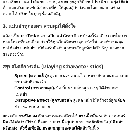
แรงเสียดทานแปรผันอย่างชาญฉลาด ทุกลูกที่ตีออกไปจะมีความพุ่ง
เลียด
ต่ำ และเกิดเอฟเฟกต์ส่ายจมที่ทำให้คู่ต่อสู้จับจังหวะได้ยากมาก สร้าง
ความได้เปรียบในทุกๆ ช็อตสำคัญ
3. แม่นยำทุกองศา ควบคุมได้ดั่งใจ
แม้จะเป็น
ยางปิงปอง
สายสปีด แต่ Gewo Rose ยังคงให้เสถียรภาพในการ
คอนโทรลที่ยอดเยี่ยม ช่วยให้คุณไกด์ทิศทางลูก หน้าไม้ และกำหนดจุด
ตกได้อย่าง
แม่นยำ
แม้ต้องรับมือกับลูกตบหรือลูกท็อปสปินที่รุนแรงจาก
ฝ่ายตรงข้าม
สรุปสไตล์การเล่น (Playing Characteristics)
Speed (ความเร็ว):
สูงมาก ตอบสนองไว เหมาะกับเกมตบและเกม
สวนกลับที่รวดเร็ว
Control (การควบคุม):
นิ่ง มั่นคง บล็อกลูกแรงๆ ได้ง่ายและ
แม่นยำ
Disruptive Effect (ลูกรบกวน):
สูงสุด หน้าไม้สร้างวิถีลูกเลียด
ส่าย จม คาดเดายาก
ยกระดับ
ยางปิงปอง
ตัวเก่งของคุณ เลือกใช้
ยางเม็ดสั้น
ระดับมาสเตอร์
พีซ (Made in China) ที่ออกแบบมาเพื่อผู้เล่นสายแทคติกตัวจริง
⚡ สินค้า
พร้อมส่ง! สั่งซื้อเพื่ออัปเกรดเกมบุกของคุณได้แล้ววันนี้ ⚡