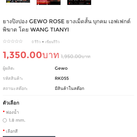
ยางปิงปอง GEWO ROSE ยางเม็ดสั้น บุกคม เอฟเฟกต์
พิฆาต โดย WANG TIANYI
-
0 รีวิว
เขียนรีวิว
1,350.00บาท
1,950.00บาท
ผู้ผลิต:
Gewo
รหัสสินค้า:
RK055
สถานะสต๊อก:
มีสินค้าในสต๊อก
ตัวเลือก
ฟองน้ำ
1.8 mm.
เลือกสี