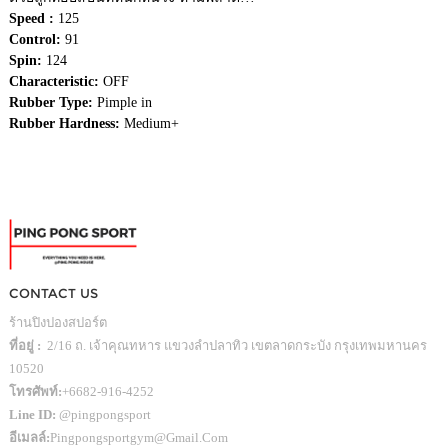
Speed :
125
Control:
91
Spin:
124
Characteristic:
OFF
Rubber Type:
Pimple in
Rubber Hardness:
Medium+
CONTACT US
ร้านปิงปองสปอร์ต
ที่อยู่ :
2/16 ถ. เจ้าคุณทหาร แขวงลำปลาทิว เขตลาดกระบัง กรุงเทพมหานคร
10520
โทรศัพท์:
+6682-916-4252
Line ID:
@pingpongsport
อีเมลล์:
Pingpongsportgym@gmail.com