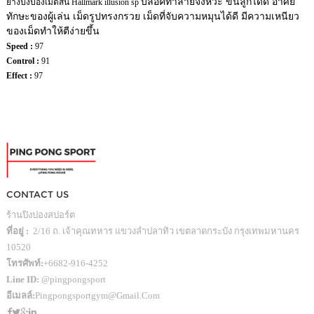
บล็อคทำลายจังหวะ ขึ้นลูกได้ดี อาศัย
ยางปิงปองเม็ดสั้น Hallmark illusion sp
ทักษะของผู้เล่น เม็ดรูปทรงกรวย เม็ดที่จับความหมุนได้ดี มีความเหนียว
ของเม็ดทำให้ตีง่ายขึ้น
Speed :
97
Control :
91
Effect :
97
CONTACT US
ร้านปิงปองสปอร์ต
ที่อยู่ :
2/16 ถ. เจ้าคุณทหาร แขวงลำปลาทิว เขตลาดกระบัง กรุงเทพมหานคร
10520
โทรศัพท์:
+6682-916-4252
Line ID:
@pingpongsport
อีเมลล์:
Pingpongsportgym@gmail.com