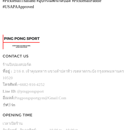
#PickleballThailand #อุปกรณ์พิกเกิลบอล #PickleballPaddle
#USAPAApproved
CONTACT US
ร้านปิงปองสปอร์ต
ที่อยู่ :
2/16 ถ. เจ้าคุณทหาร แขวงลำปลาทิว เขตลาดกระบัง กรุงเทพมหานคร
10520
โทรศัพท์:
+6682-916-4252
Line ID:
@pingpongsport
อีเมลล์:
Pingpongsportgym@gmail.com
OPENING TIME
เวลาเปิดร้าน