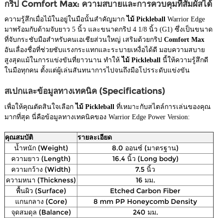
กริป Comfort Max: ความสบายและการควบคุมที่สัมผัสได้
ความรู้สึกเมื่อไม้ในอยู่ในมือนั้นสำคัญมาก
ไม้ Pickleball
Warrior Edge
มาพร้อมกับด้ามจับยาว 5 นิ้ว และขนาดกริป 4 1/8 นิ้ว (G1) ซึ่งเป็นขนาด
ที่จับกระชับมือสำหรับคนเอเชียส่วนใหญ่ เสริมด้วยกริป
Comfort Max
อันเลื่องชื่อที่ช่วยซับแรงกระแทกและระบายเหงื่อได้ดี มอบความสบาย
สูงสุดแม้ในการแข่งขันที่ยาวนาน ทำให้
ไม้ Pickleball
นี้ให้ความรู้สึกดี
ในมือทุกคน ตั้งแต่ผู้เล่นสันทนาการไปจนถึงมือโปรระดับแข่งขัน
สเปกและข้อมูลทางเทคนิค (Specifications)
เพื่อให้คุณตัดสินใจเลือก
ไม้ Pickleball
ที่เหมาะกับสไตล์การเล่นของคุณ
มากที่สุด นี่คือข้อมูลทางเทคนิคของ Warrior Edge Power Version:
คุณสมบัติ
รายละเอียด
น้ำหนัก (Weight)
8.0 ออนซ์ (มาตรฐาน)
ความยาว (Length)
16.4 นิ้ว (Long body)
ความกว้าง (Width)
7.5 นิ้ว
ความหนา (Thickness)
16 มม.
พื้นผิว (Surface)
Etched Carbon Fiber
แกนกลาง (Core)
8 mm PP Honeycomb Density
จุดสมดุล (Balance)
240 มม.