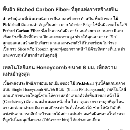
พื้นผิว Etched Carbon Fiber: ที่สุดแห่งการสร้างสปิน
สำหรับผู้เล่นที่เน้นเทคนิคการปั่นบอลหรือการทำสปิน พื้นผิวของ
ไม้
Pickleball
มีความสำคัญเป็นอย่างมาก Warrior Edge ใช้พื้นผิวเทคโนโลยี
Etched Carbon Fiber
ซึ่งเป็นการกัดผิวคาร์บอนด้วยกระบวนการพิเศษ
เพื่อสร้างพื้นผิวที่มีความฝืดและทนทานสูง ช่วยให้คุณสามารถ "จิก"
ลูกบอลและสร้างสปินที่ยาวนานและทรงพลังได้ในทุกช็อต ไม่ว่าจะ
เป็นการ Slice หรือ Topspin ลูกจะพุ่งออกจากหน้าไม้ด้วยทิศทางที่แม่นยำ
และควบคุมได้ยากสำหรับคู่ต่อสู้
เทคโนโลยีแกน Honeycomb ขนาด 8 มม. เพื่อความ
แม่นยำสูงสุด
เบื้องหลังประสิทธิภาพอันยอดเยี่ยมของ
ไม้ Pickleball
รุ่นนี้คือแกนกลาง
แบบ Single Honeycomb ขนาด 8 มม. (8 mm PP Honeycomb) เทคโนโลยี
แกนเดี่ยวขนาดใหญ่นี้ช่วยให้ความสม่ำเสมอทั่วทั้งพื้นผิวของหน้าไม้
(Consistency) มีความสม่ำเสมอเหนือชั้น ไม่ว่าคุณจะกระทบลูกที่จุดไหน
แรงสะท้อนกลับจะมีความเสถียรเท่ากันทั่วทั้งหน้าไม้ ช่วยให้นักกีฬาที่
แข่งขันสามารถตีเข้าเป้าหมายได้อย่างแม่นยำ ลดข้อผิดพลาดในจังหวะ
ที่ลูกไม่โดนจุดกึ่งกลาง (Off-center hits) ได้อย่างยอดเยี่ยม