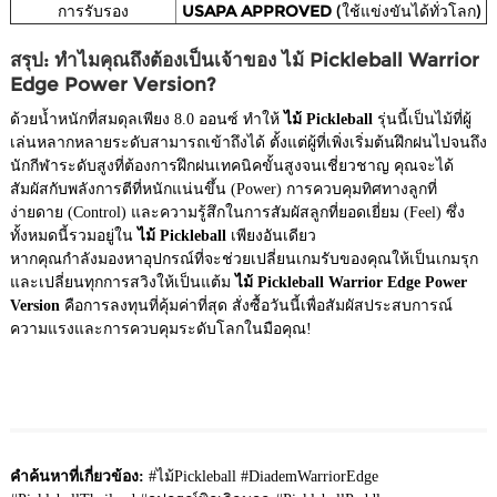
การรับรอง
USAPA APPROVED
(ใช้แข่งขันได้ทั่วโลก)
สรุป: ทำไมคุณถึงต้องเป็นเจ้าของ ไม้ Pickleball Warrior
Edge Power Version?
ด้วยน้ำหนักที่สมดุลเพียง 8.0 ออนซ์ ทำให้
ไม้ Pickleball
รุ่นนี้เป็นไม้ที่ผู้
เล่นหลากหลายระดับสามารถเข้าถึงได้ ตั้งแต่ผู้ที่เพิ่งเริ่มต้นฝึกฝนไปจนถึง
นักกีฬาระดับสูงที่ต้องการฝึกฝนเทคนิคขั้นสูงจนเชี่ยวชาญ คุณจะได้
สัมผัสกับพลังการตีที่หนักแน่นขึ้น (Power) การควบคุมทิศทางลูกที่
ง่ายดาย (Control) และความรู้สึกในการสัมผัสลูกที่ยอดเยี่ยม (Feel) ซึ่ง
ทั้งหมดนี้รวมอยู่ใน
ไม้ Pickleball
เพียงอันเดียว
หากคุณกำลังมองหาอุปกรณ์ที่จะช่วยเปลี่ยนเกมรับของคุณให้เป็นเกมรุก
และเปลี่ยนทุกการสวิงให้เป็นแต้ม
ไม้ Pickleball Warrior Edge Power
Version
คือการลงทุนที่คุ้มค่าที่สุด สั่งซื้อวันนี้เพื่อสัมผัสประสบการณ์
ความแรงและการควบคุมระดับโลกในมือคุณ!
คำค้นหาที่เกี่ยวข้อง:
#ไม้Pickleball #DiademWarriorEdge